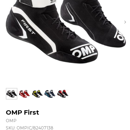
OMP First
OMP
SKU:
OMPIC/82407138