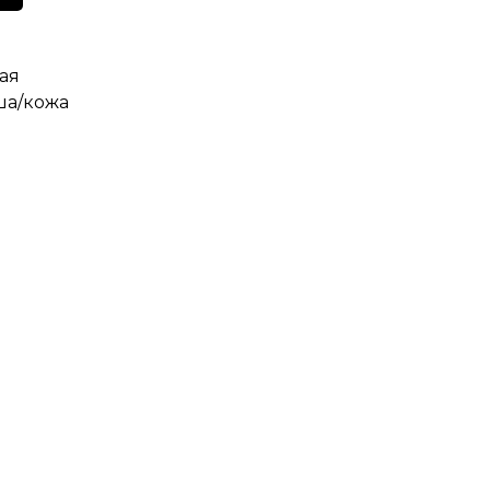
лая
ша/кожа