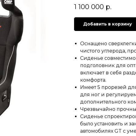
1 100 000
р.
Добавить в корзину
Оснащено сверхлегк
чистого углерода, пр
Сиденье совместимо
подголовник для опт
включает в себя раз
комфорта.
Имеет 5 прорезей д
для ног и регулиру
дополнительного ком
Чрезвычайно прочны
Сиденье спроектиров
было установить и за
автомобилях GT с ум