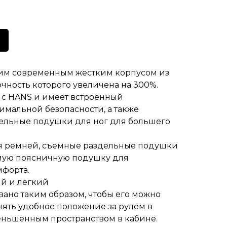
им современным жестким корпусом из
очность которого увеличена на 300%.
 с HANS и имеет встроенный
имальной безопасности, а также
дельные подушки для ног для большего
ля ремней, съемные раздельные подушки
емую поясничную подушку для
форта.
й и легкий
ано таким образом, чтобы его можно
нять удобное положение за рулем в
еньшенным пространством в кабине.